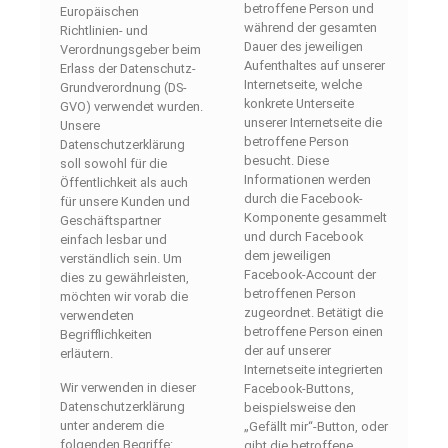
betroffene Person und
Europäischen
während der gesamten
Richtlinien- und
Dauer des jeweiligen
Verordnungsgeber beim
Aufenthaltes auf unserer
Erlass der Datenschutz-
Internetseite, welche
Grundverordnung (DS-
konkrete Unterseite
GVO) verwendet wurden.
unserer Internetseite die
Unsere
betroffene Person
Datenschutzerklärung
besucht. Diese
soll sowohl für die
Informationen werden
Öffentlichkeit als auch
durch die Facebook-
für unsere Kunden und
Komponente gesammelt
Geschäftspartner
und durch Facebook
einfach lesbar und
dem jeweiligen
verständlich sein. Um
Facebook-Account der
dies zu gewährleisten,
betroffenen Person
möchten wir vorab die
zugeordnet. Betätigt die
verwendeten
betroffene Person einen
Begrifflichkeiten
der auf unserer
erläutern.
Internetseite integrierten
Wir verwenden in dieser
Facebook-Buttons,
Datenschutzerklärung
beispielsweise den
unter anderem die
„Gefällt mir“-Button, oder
folgenden Begriffe:
gibt die betroffene