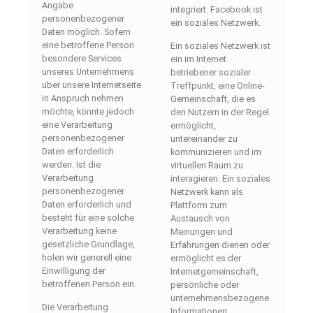
Angabe
integriert. Facebook ist
personenbezogener
ein soziales Netzwerk.
Daten möglich. Sofern
eine betroffene Person
Ein soziales Netzwerk ist
besondere Services
ein im Internet
unseres Unternehmens
betriebener sozialer
über unsere Internetseite
Treffpunkt, eine Online-
in Anspruch nehmen
Gemeinschaft, die es
möchte, könnte jedoch
den Nutzern in der Regel
eine Verarbeitung
ermöglicht,
personenbezogener
untereinander zu
Daten erforderlich
kommunizieren und im
werden. Ist die
virtuellen Raum zu
Verarbeitung
interagieren. Ein soziales
personenbezogener
Netzwerk kann als
Daten erforderlich und
Plattform zum
besteht für eine solche
Austausch von
Verarbeitung keine
Meinungen und
gesetzliche Grundlage,
Erfahrungen dienen oder
holen wir generell eine
ermöglicht es der
Einwilligung der
Internetgemeinschaft,
betroffenen Person ein.
persönliche oder
unternehmensbezogene
Die Verarbeitung
Informationen