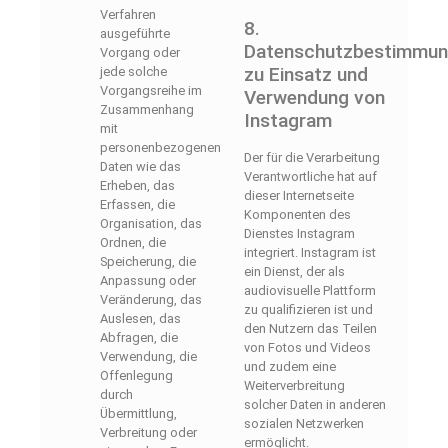
Verfahren
8.
ausgeführte
Datenschutzbestimmu
Vorgang oder
zu Einsatz und
jede solche
Vorgangsreihe im
Verwendung von
Zusammenhang
Instagram
mit
personenbezogenen
Der für die Verarbeitung
Daten wie das
Verantwortliche hat auf
Erheben, das
dieser Internetseite
Erfassen, die
Komponenten des
Organisation, das
Dienstes Instagram
Ordnen, die
integriert. Instagram ist
Speicherung, die
ein Dienst, der als
Anpassung oder
audiovisuelle Plattform
Veränderung, das
zu qualifizieren ist und
Auslesen, das
den Nutzern das Teilen
Abfragen, die
von Fotos und Videos
Verwendung, die
und zudem eine
Offenlegung
Weiterverbreitung
durch
solcher Daten in anderen
Übermittlung,
sozialen Netzwerken
Verbreitung oder
ermöglicht.