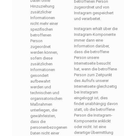
Daten ohne
betroffenen Person
Hinzuziehung
zugeordnet und von
zusätzlicher
Instagram gespeichert
Informationen
und verarbeitet.
nicht mehr einer
Instagram erhält über die
spezifischen
Instagram-Komponente
betroffenen
immer dann eine
Person
Information darüber,
zugeordnet
dass die betroffene
werden können,
Person unsere
sofern diese
Internetseite besucht
zusätzlichen
hat, wenn die betroffene
Informationen
Person zum Zeitpunkt
gesondert
des Aufrufs unserer
aufbewahrt
Internetseite gleichzeitig
werden und
bei Instagram
technischen und
eingeloggt ist; dies
organisatorischen
findet unabhängig davon
Maßnahmen
statt, ob die betroffene
unterliegen, die
Person die Instagram-
gewährleisten,
Komponente anklickt
dass die
oder nicht. Ist eine
personenbezogenen
derartige Übermittlung
Daten nicht einer