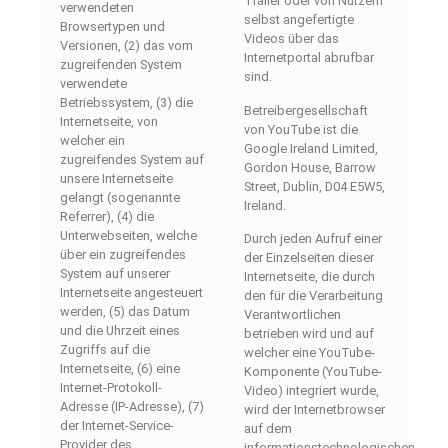
Trailer oder von Nutzern
verwendeten
selbst angefertigte
Browsertypen und
Videos über das
Versionen, (2) das vom
Internetportal abrufbar
zugreifenden System
sind.
verwendete
Betriebssystem, (3) die
Betreibergesellschaft
Internetseite, von
von YouTube ist die
welcher ein
Google Ireland Limited,
zugreifendes System auf
Gordon House, Barrow
unsere Internetseite
Street, Dublin, D04 E5W5,
gelangt (sogenannte
Ireland.
Referrer), (4) die
Unterwebseiten, welche
Durch jeden Aufruf einer
über ein zugreifendes
der Einzelseiten dieser
System auf unserer
Internetseite, die durch
Internetseite angesteuert
den für die Verarbeitung
werden, (5) das Datum
Verantwortlichen
und die Uhrzeit eines
betrieben wird und auf
Zugriffs auf die
welcher eine YouTube-
Internetseite, (6) eine
Komponente (YouTube-
Internet-Protokoll-
Video) integriert wurde,
Adresse (IP-Adresse), (7)
wird der Internetbrowser
der Internet-Service-
auf dem
Provider des
informationstechnologischen