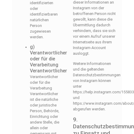
dieser Informationen an
identifizierten
Instagram von der
oder
betroffenen Person nicht
identifizierbaren
gewollt, kann diese die
natürlichen
Übermittlung dadurch
Person
verhindern, dass sie sich
zugewiesen
vor einem Aufruf unserer
werden.
Internetseite aus ihrem
g)
Instagram-Account
Verantwortlicher
ausloggt.
oder für die
Weitere Informationen
Verarbeitung
und die geltenden
Verantwortlicher
Datenschutzbestimmungen
Verantwortlicher
von Instagram können
oder für die
unter
Verarbeitung
https://help.instagram.com/15583
Verantwortlicher
und
ist die natürliche
https://www.instagram.com/about/l
oder juristische
abgerufen werden.
Person, Behörde,
Einrichtung oder
9.
andere Stelle, die
Datenschutzbestimmu
allein oder
zu Einsatz und
gemeinsam mit