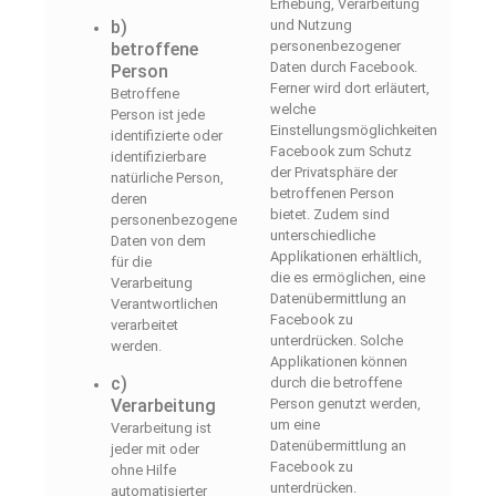
Erhebung, Verarbeitung
b)
und Nutzung
personenbezogener
betroffene
Daten durch Facebook.
Person
Ferner wird dort erläutert,
Betroffene
welche
Person ist jede
Einstellungsmöglichkeiten
identifizierte oder
Facebook zum Schutz
identifizierbare
der Privatsphäre der
natürliche Person,
betroffenen Person
deren
bietet. Zudem sind
personenbezogene
unterschiedliche
Daten von dem
Applikationen erhältlich,
für die
die es ermöglichen, eine
Verarbeitung
Datenübermittlung an
Verantwortlichen
Facebook zu
verarbeitet
unterdrücken. Solche
werden.
Applikationen können
c)
durch die betroffene
Verarbeitung
Person genutzt werden,
um eine
Verarbeitung ist
Datenübermittlung an
jeder mit oder
Facebook zu
ohne Hilfe
unterdrücken.
automatisierter