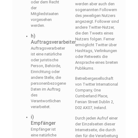
oder dem Recht
werden aber auch den
der
sogenannten Followern
Mitgliedstaaten
des jeweiligen Nutzers
vorgesehen
angezeigt. Follower sind
werden.
andere Twitter-Nutzer,
die den Tweets eines
h)
Nutzers folgen. Ferner
Auftragsverarbeiter
ermöglicht Twitter über
Auftragsverarbeiter
Hashtags, Verlinkungen
ist eine natürliche
oder Retweets die
oder juristische
Ansprache eines breiten
Person, Behörde,
Publikums.
Einrichtung oder
andere Stelle, die
Betreibergesellschaft
personenbezogene
von Twitter International
Daten im Auftrag
Company, One
des
Cumberland Place,
Verantwortlichen
Fenian Street Dublin 2,
verarbeitet.
D02 AX07, Ireland.
i)
Durch jeden Aufruf einer
Empfänger
der Einzelseiten dieser
Empfänger ist
Internetseite, die durch
eine natürliche
den für die Verarbeitung