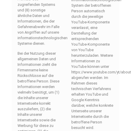
zugreifenden Systems
System der betroffenen
und (8) sonstige
Person automatisch
ähnliche Daten und
durch die jeweilige
Informationen, die der
YouTube-Komponente
Gefahrenabwehr im Falle
veranlasst, eine
von Angriffen auf unsere
Darstellung der
informationstechnologischen
entsprechenden
Systeme dienen.
YouTube-Komponente
von YouTube
Bei der Nutzung dieser
herunterzuladen. Weitere
allgemeinen Daten und
Informationen zu
Informationen zieht die
YouTube können unter
Firmenname keine
https://www.youtube.com/yt/about
Rückschlüsse auf die
abgerufen werden. Im
betroffene Person. Diese
Rahmen dieses
Informationen werden
technischen Verfahrens
vielmehr benötigt, um (1)
erhalten YouTube und
die Inhalte unserer
Google Kenntnis
Internetseite korrekt
darüber, welche konkrete
auszuliefern, (2) die
Unterseite unserer
Inhalte unserer
Internetseite durch die
Internetseite sowie die
betroffene Person
Werbung für diese zu
besucht wird.