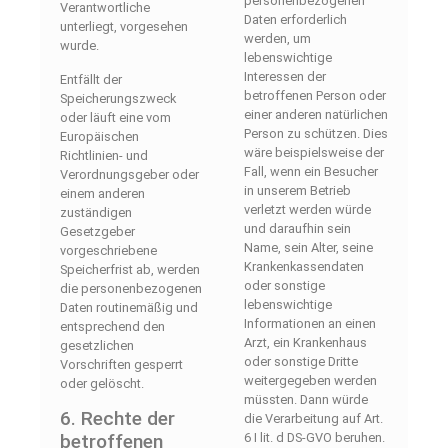
personenbezogenen
Verantwortliche
Daten erforderlich
unterliegt, vorgesehen
werden, um
wurde.
lebenswichtige
Interessen der
Entfällt der
betroffenen Person oder
Speicherungszweck
einer anderen natürlichen
oder läuft eine vom
Person zu schützen. Dies
Europäischen
wäre beispielsweise der
Richtlinien- und
Fall, wenn ein Besucher
Verordnungsgeber oder
in unserem Betrieb
einem anderen
verletzt werden würde
zuständigen
und daraufhin sein
Gesetzgeber
Name, sein Alter, seine
vorgeschriebene
Krankenkassendaten
Speicherfrist ab, werden
oder sonstige
die personenbezogenen
lebenswichtige
Daten routinemäßig und
Informationen an einen
entsprechend den
Arzt, ein Krankenhaus
gesetzlichen
oder sonstige Dritte
Vorschriften gesperrt
weitergegeben werden
oder gelöscht.
müssten. Dann würde
6. Rechte der
die Verarbeitung auf Art.
6 I lit. d DS-GVO beruhen.
betroffenen