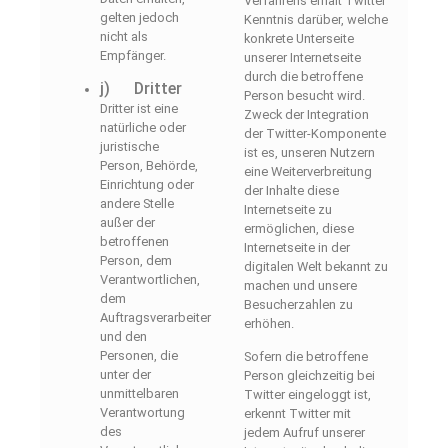
Verfahrens erhält Twitter
gelten jedoch
Kenntnis darüber, welche
nicht als
konkrete Unterseite
Empfänger.
unserer Internetseite
durch die betroffene
j) Dritter
Person besucht wird.
Dritter ist eine
Zweck der Integration
natürliche oder
der Twitter-Komponente
juristische
ist es, unseren Nutzern
Person, Behörde,
eine Weiterverbreitung
Einrichtung oder
der Inhalte diese
andere Stelle
Internetseite zu
außer der
ermöglichen, diese
betroffenen
Internetseite in der
Person, dem
digitalen Welt bekannt zu
Verantwortlichen,
machen und unsere
dem
Besucherzahlen zu
Auftragsverarbeiter
erhöhen.
und den
Personen, die
Sofern die betroffene
unter der
Person gleichzeitig bei
unmittelbaren
Twitter eingeloggt ist,
Verantwortung
erkennt Twitter mit
des
jedem Aufruf unserer