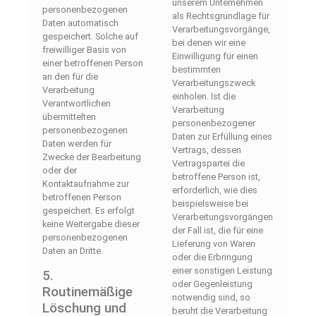
unserem Unternehmen
personenbezogenen
als Rechtsgrundlage für
Daten automatisch
Verarbeitungsvorgänge,
gespeichert. Solche auf
bei denen wir eine
freiwilliger Basis von
Einwilligung für einen
einer betroffenen Person
bestimmten
an den für die
Verarbeitungszweck
Verarbeitung
einholen. Ist die
Verantwortlichen
Verarbeitung
übermittelten
personenbezogener
personenbezogenen
Daten zur Erfüllung eines
Daten werden für
Vertrags, dessen
Zwecke der Bearbeitung
Vertragspartei die
oder der
betroffene Person ist,
Kontaktaufnahme zur
erforderlich, wie dies
betroffenen Person
beispielsweise bei
gespeichert. Es erfolgt
Verarbeitungsvorgängen
keine Weitergabe dieser
der Fall ist, die für eine
personenbezogenen
Lieferung von Waren
Daten an Dritte.
oder die Erbringung
einer sonstigen Leistung
5.
oder Gegenleistung
Routinemäßige
notwendig sind, so
Löschung und
beruht die Verarbeitung