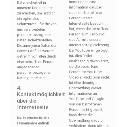
immer dann eine
Datensicherheit in
Information darüber,
unserem Unternehmen
dass die betroffene
zu erhöhen, um letztlich
Person unsere
ein optimales
Internetseite besucht
Schutzniveau für die von
hat, wenn die betroffene
uns verarbeiteten
Person zum Zeitpunkt
personenbezogenen
des Aufrufs unserer
Daten sicherzustellen.
Internetseite gleichzeitig
Die anonymen Daten der
bei YouTube eingeloggt
Server-Logfiles werden
ist; dies findet
getrennt von allen durch
unabhängig davon statt,
eine betroffene Person
ob die betroffene
angegebenen
Person ein YouTube-
personenbezogenen
Video anklickt oder nicht.
Daten gespeichert.
Ist eine derartige
4.
Übermittlung dieser
Kontaktmöglichkeit
Informationen an
YouTube und Google
über die
von der betroffenen
Internetseite
Person nicht gewollt,
kann diese die
Die Internetseite der
Übermittlung dadurch
Firmenname enthält
verhindern, dass sie sich