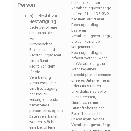
Letztlich könnten
Person
Verarbeitungsvorgänge
auf Art. 6 I lit. f DS-GVO
a) Recht auf
beruhen. Auf dieser
Bestätigung
Rechtsgrundlage
Jede betroffene
basieren
Person hat das
Verarbeitungsvorgänge,
vom
die von keiner der
Europäischen
vorgenannten
Richtlinien- und
Rechtsgrundlagen
Verordnungsgeber
erfasst werden, wenn
eingeräumte
die Verarbeitung zur
Recht, von dem
Wahrung eines
für die
berechtigten Interesses
Verarbeitung
unseres Unternehmens
Verantwortlichen
oder eines Dritten
eine Bestätigung
erforderlich ist, sofern
darüber zu
die Interessen,
verlangen, ob sie
Grundrechte und
betreffende
Grundfreiheiten des
personenbezogene
Betroffenen nicht
Daten verarbeitet
überwiegen. Solche
werden. Möchte
Verarbeitungsvorgänge
eine betroffene
sind uns insbesondere