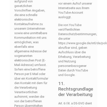
aufgrund von
vor einem Aufruf unserer
gesetzlichen
Internetseite aus ihrem
Vorschriften Angaben,
YouTube-Account
die eine schnelle
ausloggt.
elektronische
Kontaktaufnahme zu
Die von YouTube
unserem Unternehmen
veröffentlichten
sowie eine unmittelbare
Datenschutzbestimmungen,
Kommunikation mit uns
die unter
ermöglichen, was
https://www.google.de/intl/de/poli
ebenfalls eine
abrufbar sind, geben
allgemeine Adresse der
Aufschluss über die
sogenannten
Erhebung, Verarbeitung
elektronischen Post (E-
und Nutzung
Mail-Adresse) umfasst.
personenbezogener
Sofern eine betroffene
Daten durch YouTube
Person per E-Mail oder
und Google.
über ein Kontaktformular
11.
den Kontakt mit dem für
die Verarbeitung
Rechtsgrundlage
Verantwortlichen
der Verarbeitung
aufnimmt, werden die
von der betroffenen
Art. 6 I lit. a DS-GVO dient
Person übermittelten