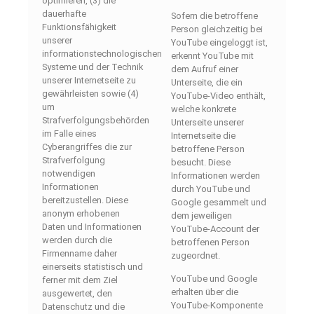
optimieren, (3) die
dauerhafte
Sofern die betroffene
Funktionsfähigkeit
Person gleichzeitig bei
unserer
YouTube eingeloggt ist,
informationstechnologischen
erkennt YouTube mit
Systeme und der Technik
dem Aufruf einer
unserer Internetseite zu
Unterseite, die ein
gewährleisten sowie (4)
YouTube-Video enthält,
um
welche konkrete
Strafverfolgungsbehörden
Unterseite unserer
im Falle eines
Internetseite die
Cyberangriffes die zur
betroffene Person
Strafverfolgung
besucht. Diese
notwendigen
Informationen werden
Informationen
durch YouTube und
bereitzustellen. Diese
Google gesammelt und
anonym erhobenen
dem jeweiligen
Daten und Informationen
YouTube-Account der
werden durch die
betroffenen Person
Firmenname daher
zugeordnet.
einerseits statistisch und
YouTube und Google
ferner mit dem Ziel
erhalten über die
ausgewertet, den
YouTube-Komponente
Datenschutz und die