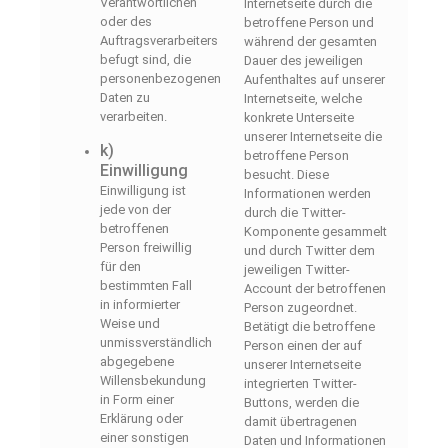
Verantwortlichen
Internetseite durch die
oder des
betroffene Person und
Auftragsverarbeiters
während der gesamten
befugt sind, die
Dauer des jeweiligen
personenbezogenen
Aufenthaltes auf unserer
Daten zu
Internetseite, welche
verarbeiten.
konkrete Unterseite
unserer Internetseite die
k)
betroffene Person
Einwilligung
besucht. Diese
Einwilligung ist
Informationen werden
jede von der
durch die Twitter-
betroffenen
Komponente gesammelt
Person freiwillig
und durch Twitter dem
für den
jeweiligen Twitter-
bestimmten Fall
Account der betroffenen
in informierter
Person zugeordnet.
Weise und
Betätigt die betroffene
unmissverständlich
Person einen der auf
abgegebene
unserer Internetseite
Willensbekundung
integrierten Twitter-
in Form einer
Buttons, werden die
Erklärung oder
damit übertragenen
einer sonstigen
Daten und Informationen