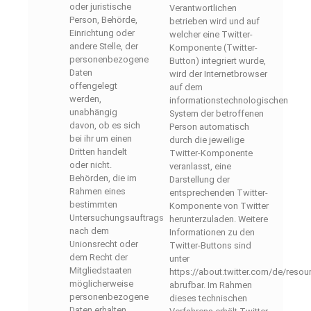
oder juristische
Verantwortlichen
Person, Behörde,
betrieben wird und auf
Einrichtung oder
welcher eine Twitter-
andere Stelle, der
Komponente (Twitter-
personenbezogene
Button) integriert wurde,
Daten
wird der Internetbrowser
offengelegt
auf dem
werden,
informationstechnologischen
unabhängig
System der betroffenen
davon, ob es sich
Person automatisch
bei ihr um einen
durch die jeweilige
Dritten handelt
Twitter-Komponente
oder nicht.
veranlasst, eine
Behörden, die im
Darstellung der
Rahmen eines
entsprechenden Twitter-
bestimmten
Komponente von Twitter
Untersuchungsauftrags
herunterzuladen. Weitere
nach dem
Informationen zu den
Unionsrecht oder
Twitter-Buttons sind
dem Recht der
unter
Mitgliedstaaten
https://about.twitter.com/de/resou
möglicherweise
abrufbar. Im Rahmen
personenbezogene
dieses technischen
Daten erhalten,