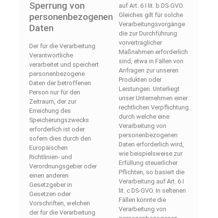
Sperrung von
auf Art. 6 I lit. b DS-GVO.
Gleiches gilt für solche
personenbezogenen
Verarbeitungsvorgänge
Daten
die zur Durchführung
vorvertraglicher
Der für die Verarbeitung
Maßnahmen erforderlich
Verantwortliche
sind, etwa in Fällen von
verarbeitet und speichert
Anfragen zur unseren
personenbezogene
Produkten oder
Daten der betroffenen
Leistungen. Unterliegt
Person nur für den
unser Unternehmen einer
Zeitraum, der zur
rechtlichen Verpflichtung
Erreichung des
durch welche eine
Speicherungszwecks
Verarbeitung von
erforderlich ist oder
personenbezogenen
sofern dies durch den
Daten erforderlich wird,
Europäischen
wie beispielsweise zur
Richtlinien- und
Erfüllung steuerlicher
Verordnungsgeber oder
Pflichten, so basiert die
einen anderen
Verarbeitung auf Art. 6 I
Gesetzgeber in
lit. c DS-GVO. In seltenen
Gesetzen oder
Fällen könnte die
Vorschriften, welchen
Verarbeitung von
der für die Verarbeitung