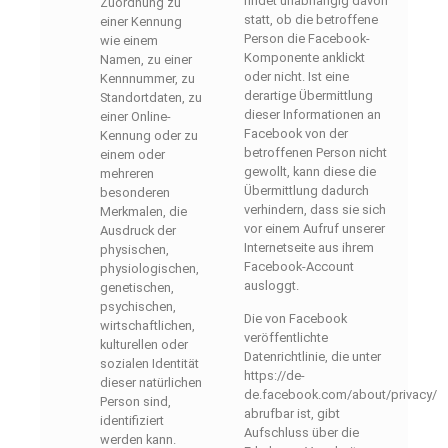
findet unabhängig davon
Zuordnung zu
statt, ob die betroffene
einer Kennung
Person die Facebook-
wie einem
Komponente anklickt
Namen, zu einer
oder nicht. Ist eine
Kennnummer, zu
derartige Übermittlung
Standortdaten, zu
dieser Informationen an
einer Online-
Facebook von der
Kennung oder zu
betroffenen Person nicht
einem oder
gewollt, kann diese die
mehreren
Übermittlung dadurch
besonderen
verhindern, dass sie sich
Merkmalen, die
vor einem Aufruf unserer
Ausdruck der
Internetseite aus ihrem
physischen,
Facebook-Account
physiologischen,
ausloggt.
genetischen,
psychischen,
Die von Facebook
wirtschaftlichen,
veröffentlichte
kulturellen oder
Datenrichtlinie, die unter
sozialen Identität
https://de-
dieser natürlichen
de.facebook.com/about/privacy/
Person sind,
abrufbar ist, gibt
identifiziert
Aufschluss über die
werden kann.