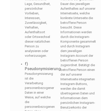
Lage, Gesundheit,
Dauer des jeweiligen
persönlicher
Aufenthaltes auf unserer
Vorlieben,
Internetseite, welche
Interessen,
konkrete Unterseite die
Zuverlässigkeit,
betroffene Person
Verhalten,
besucht. Diese
Aufenthaltsort
Informationen werden
oder Ortswechsel
durch die Instagram-
dieser natürlichen
Komponente gesammelt
Person zu
und durch Instagram
analysieren oder
dem jeweiligen
vorherzusagen.
Instagram-Account der
betroffenen Person
f)
zugeordnet. Betätigt die
Pseudonymisierung
betroffene Person einen
Pseudonymisierung
der auf unserer
ist die
Internetseite integrierten
Verarbeitung
Instagram-Buttons,
personenbezogener
werden die damit
Daten in einer
übertragenen Daten und
Weise, auf welche
Informationen dem
die
persönlichen Instagram-
personenbezogenen
Benutzerkonto der