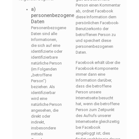
Person einen Kommentar
a)
ab, ordnet Facebook
personenbezogene
diese Information dem
Daten
persönlichen Facebook-
Personenbezogene
Benutzerkonto der
Daten sind alle
betroffenen Person zu
Informationen,
und speichert diese
die sich auf eine
personenbezogenen
identifizierte oder
Daten.
identifizierbare
Facebook erhält über die
natürliche Person
Facebook-Komponente
(im Folgenden
immer dann eine
„betroffene
Information darüber,
Person“)
dass die betroffene
beziehen. Als
Person unsere
identifizierbar
Internetseite besucht
wird eine
hat, wenn die betroffene
natürliche Person
Person zum Zeitpunkt
angesehen, die
des Aufrufs unserer
direkt oder
Internetseite gleichzeitig
indirekt,
bei Facebook
insbesondere
eingeloggt ist; dies
mittels