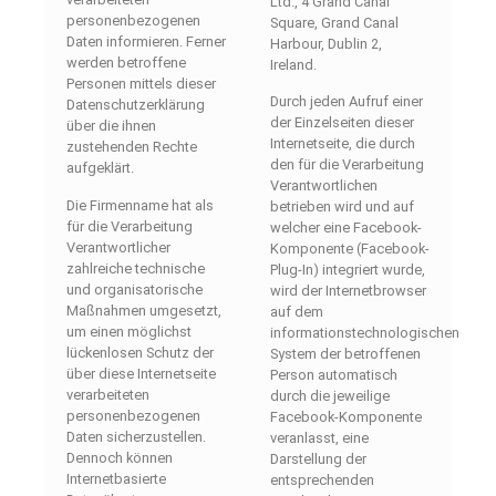
Ltd., 4 Grand Canal
personenbezogenen
Square, Grand Canal
Daten informieren. Ferner
Harbour, Dublin 2,
werden betroffene
Ireland.
Personen mittels dieser
Durch jeden Aufruf einer
Datenschutzerklärung
der Einzelseiten dieser
über die ihnen
Internetseite, die durch
zustehenden Rechte
den für die Verarbeitung
aufgeklärt.
Verantwortlichen
Die Firmenname hat als
betrieben wird und auf
für die Verarbeitung
welcher eine Facebook-
Verantwortlicher
Komponente (Facebook-
zahlreiche technische
Plug-In) integriert wurde,
und organisatorische
wird der Internetbrowser
Maßnahmen umgesetzt,
auf dem
um einen möglichst
informationstechnologischen
lückenlosen Schutz der
System der betroffenen
über diese Internetseite
Person automatisch
verarbeiteten
durch die jeweilige
personenbezogenen
Facebook-Komponente
Daten sicherzustellen.
veranlasst, eine
Dennoch können
Darstellung der
Internetbasierte
entsprechenden