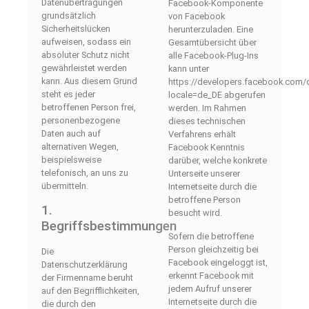
Datenübertragungen
Facebook-Komponente
grundsätzlich
von Facebook
Sicherheitslücken
herunterzuladen. Eine
aufweisen, sodass ein
Gesamtübersicht über
absoluter Schutz nicht
alle Facebook-Plug-Ins
gewährleistet werden
kann unter
kann. Aus diesem Grund
https://developers.facebook.com/
steht es jeder
locale=de_DE abgerufen
betroffenen Person frei,
werden. Im Rahmen
personenbezogene
dieses technischen
Daten auch auf
Verfahrens erhält
alternativen Wegen,
Facebook Kenntnis
beispielsweise
darüber, welche konkrete
telefonisch, an uns zu
Unterseite unserer
übermitteln.
Internetseite durch die
betroffene Person
1.
besucht wird.
Begriffsbestimmungen
Sofern die betroffene
Person gleichzeitig bei
Die
Facebook eingeloggt ist,
Datenschutzerklärung
erkennt Facebook mit
der Firmenname beruht
jedem Aufruf unserer
auf den Begrifflichkeiten,
Internetseite durch die
die durch den