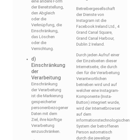
eine andere Form
der Bereitstellung,
Betreibergesellschaft
den Abgleich
der Dienste von
oder die
Instagram ist die
Verknüpfung, die
Facebook Ireland Ltd., 4
Einschränkung,
Grand Canal Square,
das Löschen
Grand Canal Harbour,
oder die
Dublin 2 Ireland.
Vernichtung.
Durch jeden Aufruf einer
d)
der Einzelseiten dieser
Einschränkung
Internetseite, die durch
der
den für die Verarbeitung
Verarbeitung
Verantwortlichen
Einschränkung
betrieben wird und auf
der Verarbeitung
welcher eine Instagram-
ist die Markierung
Komponente (Insta-
gespeicherter
Button) integriert wurde,
personenbezogener
wird der Internetbrowser
Daten mit dem
auf dem
Ziel, ihre künftige
informationstechnologischen
Verarbeitung
System der betroffenen
einzuschränken.
Person automatisch
durch die jeweilige