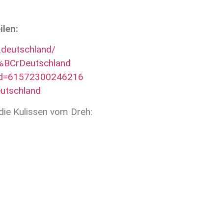
ilen:
_deutschland/
%BCrDeutschland
?id=61572300246216
utschland
r die Kulissen vom Dreh: