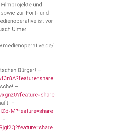
 Filmprojekte und
sowie zur Fort- und
edienoperative ist vor
usch Ulmer
w.medienoperative.de/
tschen Bürger! –
vf3r8A?feature=share
tsche! –
vxgnz0?feature=share
aft! –
blZd-M?feature=share
! –
Rjgi2Q?feature=share