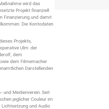
e Maßnahme wird das
etzte Projekt finanziell
en Finanzierung und damit
llkommen. Die Kontodaten
dieses Projekts,
perative Ulm: der
derolf, dem
sowie dem Filmemacher
renamtlichen Darstellenden
m- und Medienverein. Seit
chen jeglicher Couleur im
, Lichtsetzung und Audio