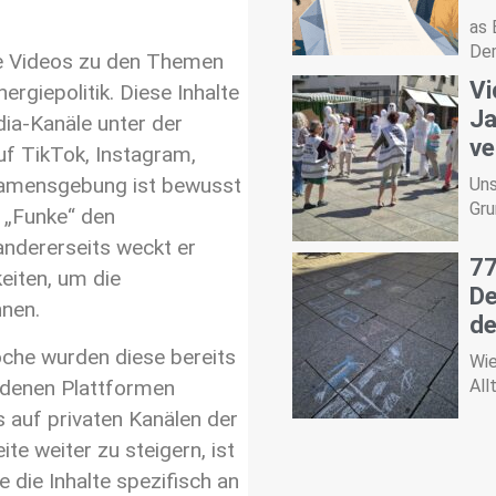
as 
Dem
ge Videos zu den Themen
Vi
nergiepolitik. Diese Inhalte
Ja
ia-Kanäle unter der
ve
uf TikTok, Instagram,
Namensgebung ist bewusst
Uns
Gru
r „Funke“ den
ndererseits weckt er
77
eiten, um die
De
nen.
d
oche wurden diese bereits
Wie
edenen Plattformen
All
 auf privaten Kanälen der
ite weiter zu steigern, ist
 die Inhalte spezifisch an