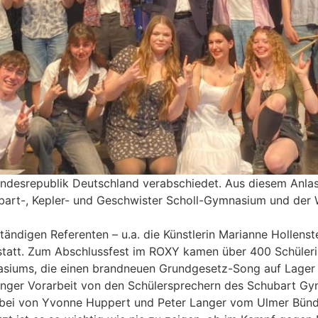
desrepublik Deutschland verabschiedet. Aus diesem Anlass
rt-, Kepler- und Geschwister Scholl-Gymnasium und der Wa
ndigen Referenten – u.a. die Künstlerin Marianne Hollenst
tatt. Zum Abschlussfest im ROXY kamen über 400 Schüleri
asiums, die einen brandneuen Grundgesetz-Song auf Lager 
nger Vorarbeit von den Schülersprechern des Schubart Gymn
 dabei von Yvonne Huppert und Peter Langer vom Ulmer Bünd